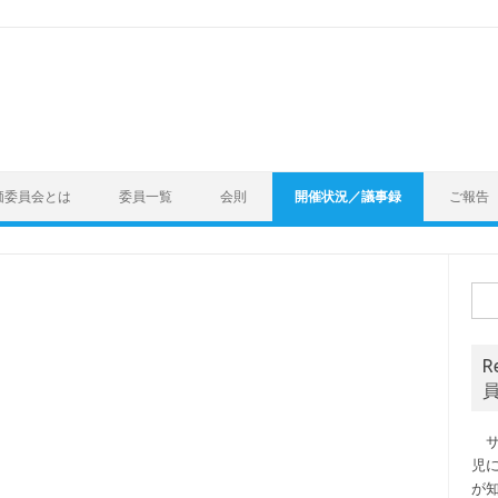
価委員会とは
委員一覧
会則
開催状況／議事録
ご報告
検
索:
R
サ
児
が