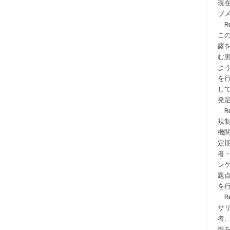
現
ブメ
R
こ
露
む
よ
を
し
発
R
規
機関
定期
者
ンケ
題
を
R
サ
者
性