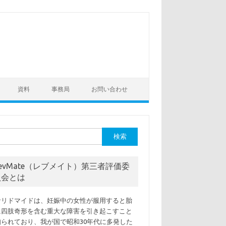
資料
事務局
お問い合わせ
evMate（レブメイト）第三者評価委
員会とは
リドマイドは、妊娠中の女性が服用すると胎
に四肢奇形を含む重大な障害を引き起こすこと
知られており、我が国で昭和30年代に多発した