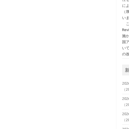
に
（
い
こ
Re
施
国
いて
の
20
（2
20
（2
20
（2