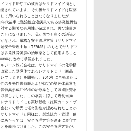
リドマイド胎芽症の被害はサリドマイド禍とし
記憶されています。その後サリドマイドは医薬
として用いられることはなくなりましたが、
990年代後半に難治性血液疾患である多発性骨髄
に対する顕著な有用性が確認され、再び注目さ
ることになりました。我が国でも多くの議論と
討がなされ、厳格な安全管理方策（サリドマイ
製剤安全管理手順；TERMS）のもとでサリドマ
ドは多発性骨髄腫の治療薬として使用すること
008年に改めて承認されました。
ルジーン株式会社は、サリドマイドの化学構
を改変した誘導体であるレナリドミド（商品
；レブラミド）を開発し、2010年に再発または
治性の多発性骨髄腫および特定の染色体異常を
う骨髄異形成症候群の治療薬として製造販売承
を取得しました。この承認に際して規制当局
、レナリドミドにも実験動物（妊娠カニクイザ
を含む）で胎児に催奇形性が認められたことか
、サリドマイドと同様に、製造販売・管理・使
等にあたっては、安全管理方策を適正に遵守す
ことを義務づけました。この安全管理方策が、