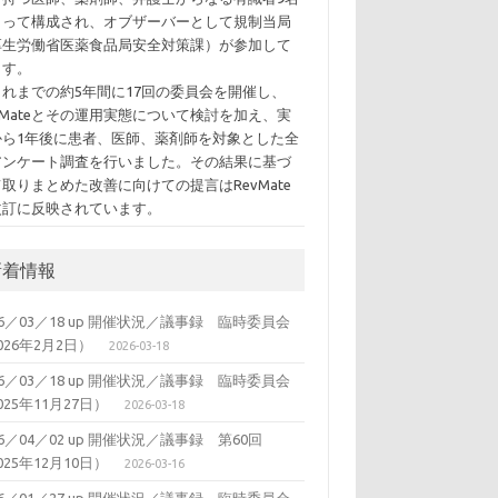
よって構成され、オブザーバーとして規制当局
厚生労働省医薬食品局安全対策課）が参加して
ます。
れまでの約5年間に17回の委員会を開催し、
vMateとその運用実態について検討を加え、実
から1年後に患者、医師、薬剤師を対象とした全
アンケート調査を行いました。その結果に基づ
取りまとめた改善に向けての提言はRevMate
改訂に反映されています。
新着情報
26／03／18 up 開催状況／議事録 臨時委員会
026年2月2日）
2026-03-18
26／03／18 up 開催状況／議事録 臨時委員会
025年11月27日）
2026-03-18
26／04／02 up 開催状況／議事録 第60回
025年12月10日）
2026-03-16