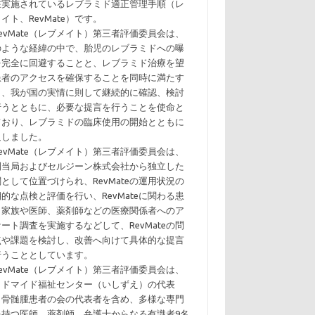
在実施されているレブラミド適正管理手順（レ
イト、RevMate）です。
evMate（レブメイト）第三者評価委員会は、
のような経緯の中で、胎児のレブラミドへの曝
を完全に回避することと、レブラミド治療を望
患者のアクセスを確保することを同時に満たす
う、我が国の実情に則して継続的に確認、検討
行うとともに、必要な提言を行うことを使命と
ており、レブラミドの臨床使用の開始とともに
足しました。
evMate（レブメイト）第三者評価委員会は、
制当局およびセルジーン株式会社から独立した
として位置づけられ、RevMateの運用状況の
的な点検と評価を行い、RevMateに関わる患
・家族や医師、薬剤師などの医療関係者へのア
ート調査を実施するなどして、RevMateの問
点や課題を検討し、改善へ向けて具体的な提言
行うこととしています。
evMate（レブメイト）第三者評価委員会は、
リドマイド福祉センター（いしずえ）の代表
、骨髄腫患者の会の代表者を含め、多様な専門
を持つ医師、薬剤師、弁護士からなる有識者9名