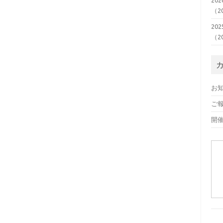
20
（2
20
（2
お
ご
開