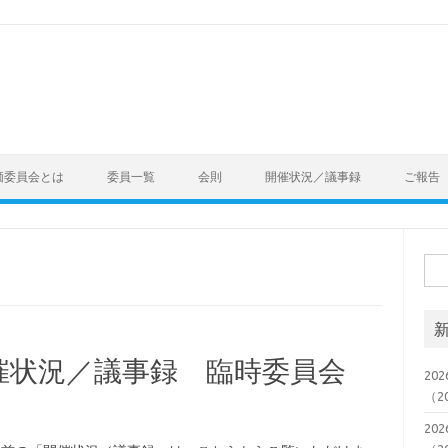
価委員会とは
委員一覧
会則
開催状況／議事録
ご報告
検
索:
p 開催状況／議事録 臨時委員会
20
（2
20