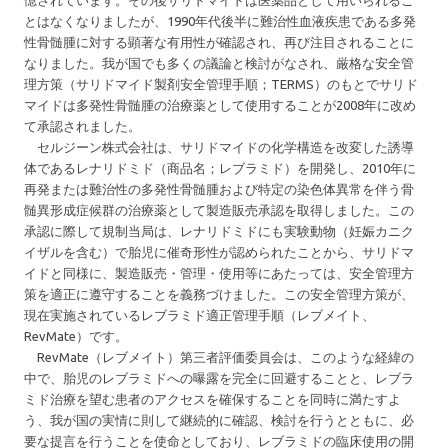
とはなくなりましたが、1990年代後半に難治性血液疾患である多発
性骨髄腫に対する顕著な有用性が確認され、再び注目されることに
なりました。我が国でも多くの議論と検討がなされ、厳格な安全管
理方策（サリドマイド製剤安全管理手順；TERMS）のもとでサリド
マイドは多発性骨髄腫の治療薬として使用することが2008年に改め
て承認されました。
セルジーン株式会社は、サリドマイドの化学構造を改変した誘導
体であるレナリドミド（商品名；レブラミド）を開発し、2010年に
再発または難治性の多発性骨髄腫および特定の染色体異常を伴う骨
髄異形成症候群の治療薬として製造販売承認を取得しました。この
承認に際して規制当局は、レナリドミドにも実験動物（妊娠カニク
イザルを含む）で胎児に催奇形性が認められたことから、サリドマ
イドと同様に、製造販売・管理・使用等にあたっては、安全管理方
策を適正に遵守することを義務づけました。この安全管理方策が、
現在実施されているレブラミド適正管理手順（レブメイト、
RevMate）です。
RevMate（レブメイト）第三者評価委員会は、このような経緯の
中で、胎児のレブラミドへの曝露を完全に回避することと、レブラ
ミド治療を望む患者のアクセスを確保することを同時に満たすよ
う、我が国の実情に則して継続的に確認、検討を行うとともに、必
要な提言を行うことを使命としており、レブラミドの臨床使用の開