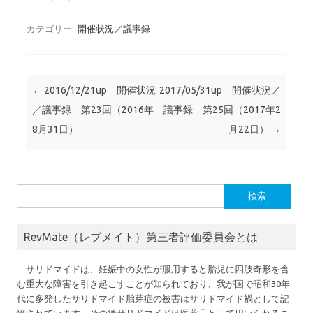
カテゴリー:
開催状況／議事録
投稿ナビゲーション
←
2016/12/21up 開催状況
2017/05/31up 開催状況／
／議事録 第23回（2016年
議事録 第25回（2017年2
8月31日）
月22日）
→
検
索:
RevMate（レブメイト）第三者評価委員会とは
サリドマイドは、妊娠中の女性が服用すると胎児に四肢奇形を含
む重大な障害を引き起こすことが知られており、我が国で昭和30年
代に多発したサリドマイド胎芽症の被害はサリドマイド禍として記
憶されています。その後サリドマイドは医薬品として用いられるこ