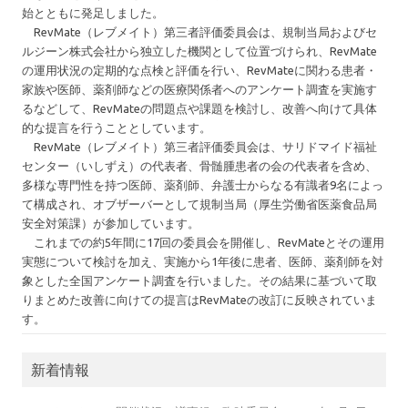
始とともに発足しました。
RevMate（レブメイト）第三者評価委員会は、規制当局およびセ
ルジーン株式会社から独立した機関として位置づけられ、RevMate
の運用状況の定期的な点検と評価を行い、RevMateに関わる患者・
家族や医師、薬剤師などの医療関係者へのアンケート調査を実施す
るなどして、RevMateの問題点や課題を検討し、改善へ向けて具体
的な提言を行うこととしています。
RevMate（レブメイト）第三者評価委員会は、サリドマイド福祉
センター（いしずえ）の代表者、骨髄腫患者の会の代表者を含め、
多様な専門性を持つ医師、薬剤師、弁護士からなる有識者9名によっ
て構成され、オブザーバーとして規制当局（厚生労働省医薬食品局
安全対策課）が参加しています。
これまでの約5年間に17回の委員会を開催し、RevMateとその運用
実態について検討を加え、実施から1年後に患者、医師、薬剤師を対
象とした全国アンケート調査を行いました。その結果に基づいて取
りまとめた改善に向けての提言はRevMateの改訂に反映されていま
す。
新着情報