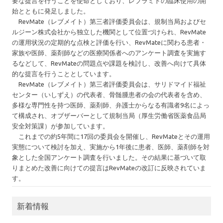
要な提言を行うことを使命としており、レブラミドの臨床使用の開
始とともに発足しました。
RevMate（レブメイト）第三者評価委員会は、規制当局およびセ
ルジーン株式会社から独立した機関として位置づけられ、RevMate
の運用状況の定期的な点検と評価を行い、RevMateに関わる患者・
家族や医師、薬剤師などの医療関係者へのアンケート調査を実施す
るなどして、RevMateの問題点や課題を検討し、改善へ向けて具体
的な提言を行うこととしています。
RevMate（レブメイト）第三者評価委員会は、サリドマイド福祉
センター（いしずえ）の代表者、骨髄腫患者の会の代表者を含め、
多様な専門性を持つ医師、薬剤師、弁護士からなる有識者9名によっ
て構成され、オブザーバーとして規制当局（厚生労働省医薬食品局
安全対策課）が参加しています。
これまでの約5年間に17回の委員会を開催し、RevMateとその運用
実態について検討を加え、実施から1年後に患者、医師、薬剤師を対
象とした全国アンケート調査を行いました。その結果に基づいて取
りまとめた改善に向けての提言はRevMateの改訂に反映されていま
す。
新着情報