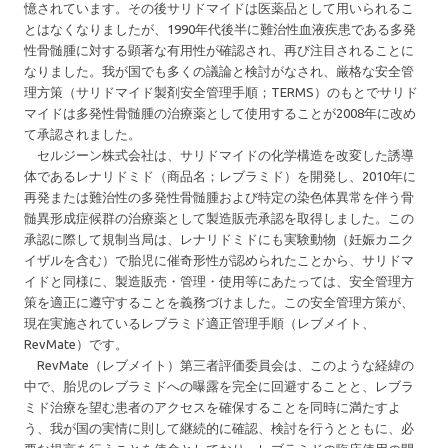
憶されています。その後サリドマイドは医薬品として用いられるこ
とはなくなりましたが、1990年代後半に難治性血液疾患である多発
性骨髄腫に対する顕著な有用性が確認され、再び注目されることに
なりました。我が国でも多くの議論と検討がなされ、厳格な安全管
理方策（サリドマイド製剤安全管理手順；TERMS）のもとでサリド
マイドは多発性骨髄腫の治療薬として使用することが2008年に改め
て承認されました。
セルジーン株式会社は、サリドマイドの化学構造を改変した誘導
体であるレナリドミド（商品名；レブラミド）を開発し、2010年に
再発または難治性の多発性骨髄腫および特定の染色体異常を伴う骨
髄異形成症候群の治療薬として製造販売承認を取得しました。この
承認に際して規制当局は、レナリドミドにも実験動物（妊娠カニク
イザルを含む）で胎児に催奇形性が認められたことから、サリドマ
イドと同様に、製造販売・管理・使用等にあたっては、安全管理方
策を適正に遵守することを義務づけました。この安全管理方策が、
現在実施されているレブラミド適正管理手順（レブメイト、
RevMate）です。
RevMate（レブメイト）第三者評価委員会は、このような経緯の
中で、胎児のレブラミドへの曝露を完全に回避することと、レブラ
ミド治療を望む患者のアクセスを確保することを同時に満たすよ
う、我が国の実情に則して継続的に確認、検討を行うとともに、必