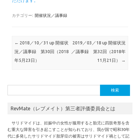
ただけます。
カテゴリー:
開催状況／議事録
投稿ナビゲーション
←
2018／10／31 up 開催状
2019／03／18 up 開催状況
況／議事録 第30回（2018
／議事録 第32回（2018年
年5月23日）
11月21日）
→
検
索:
RevMate（レブメイト）第三者評価委員会とは
サリドマイドは、妊娠中の女性が服用すると胎児に四肢奇形を含
む重大な障害を引き起こすことが知られており、我が国で昭和30年
代に多発したサリドマイド胎芽症の被害はサリドマイド禍として記